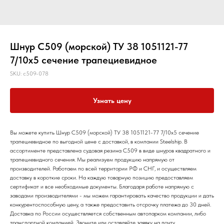
Шнур С509 (морской) ТУ 38 1051121-77
7/10х5 сечение трапециевидное
SKU:
c509-078
Узнать цену
Вы можете купить Шнур С509 (морской) ТУ 38 1051121-77 7/10х5 сечение
трапециевидное по выгодной цене с доставкой, в компании Steelship. В
ассортименте представлена судовая резина С509 в виде шнуров квадратного и
трапециевидного сечения. Мы реализуем продукцию напрямую от
производителей. Работаем по всей территории РФ и СНГ, и осуществляем
доставку в короткие сроки. На каждую товарную позицию предоставляем
сертификат и все необходимые документы. Благодаря работе напрямую с
заводами производителями - мы можем гарантировать качество продукции и дать
конкурентоспособную цену, а также предоставить отсрочку платежа до 30 дней.
Доставка по России осуществляется собственным автопарком компании, либо
транспортной компанией. Звоните или оставляйте заявку на почту