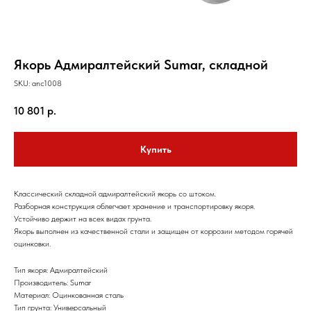
Якорь Адмиралтейский Sumar, складной
SKU:
anc1008
10 801
р.
Купить
Классический складной адмиралтейский якорь со штоком.
Разборная конструкция облегчает хранение и транспортировку якоря.
Устойчиво держит на всех видах грунта.
Якорь выполнен из качественной стали и защищен от коррозии методом горячей
оцинковки.
Тип якоря: Адмиралтейский
Производитель: Sumar
Материал: Оцинкованная сталь
Тип грунта: Универсальный