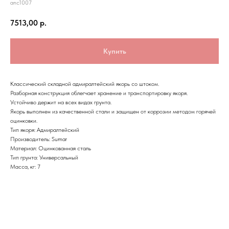
anc1007
7513,00
р.
Купить
Классический складной адмиралтейский якорь со штоком.
Разборная конструкция облегчает хранение и транспортировку якоря.
Устойчиво держит на всех видах грунта.
Якорь выполнен из качественной стали и защищен от коррозии методом горячей
оцинковки.
Тип якоря: Адмиралтейский
Производитель: Sumar
Материал: Оцинкованная сталь
Тип грунта: Универсальный
Масса, кг: 7