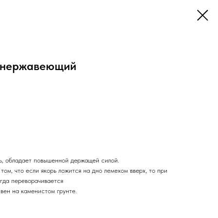
, нержавеющий
ь, обладает повышенной держащей силой.
том, что если якорь ложится на дно лемехом вверх, то при
егда переворачивается
вен на каменистом грунте.