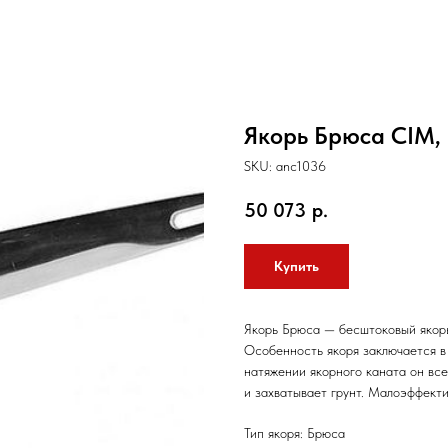
Якорь Брюса CIM
SKU:
anc1036
50 073
р.
Купить
Якорь Брюса — бесштоковый якор
Особенность якоря заключается в 
натяжении якорного каната он вс
и захватывает грунт. Малоэффекти
Тип якоря: Брюса