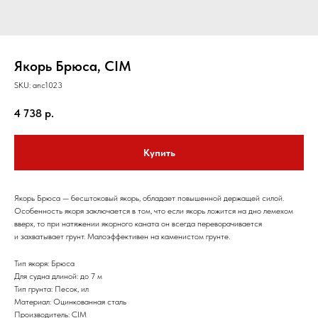
Якорь Брюса, CIM
SKU:
anc1023
4 738
р.
Купить
Якорь Брюса — бесштоковый якорь, обладает повышенной держащей силой.
Особенность якоря заключается в том, что если якорь ложится на дно лемехом
вверх, то при натяжении якорного каната он всегда переворачивается
и захватывает грунт. Малоэффективен на каменистом грунте.
Тип якоря: Брюса
Для судна длиной: до 7 м
Тип грунта: Песок, ил
Материал: Оцинкованная сталь
Производитель: CIM