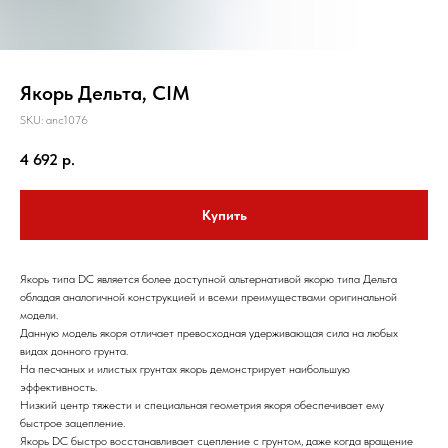
Якорь Дельта, CIM
SKU:
anc1076
4 692
р.
Купить
Якорь типа DC является более доступной альтернативой якорю типа Дельта
обладая аналогичной конструкцией и всеми преимуществами оригинальной
модели.
Данную модель якоря отличает превосходная удерживающая сила на любых
видах донного грунта.
На песчаных и илистых грунтах якорь демонстрирует наибольшую
эффективность.
Низкий центр тяжести и специальная геометрия якоря обеспечивает ему
быстрое зацепление.
Якорь DC быстро восстанавливает сцепление с грунтом, даже когда вращение