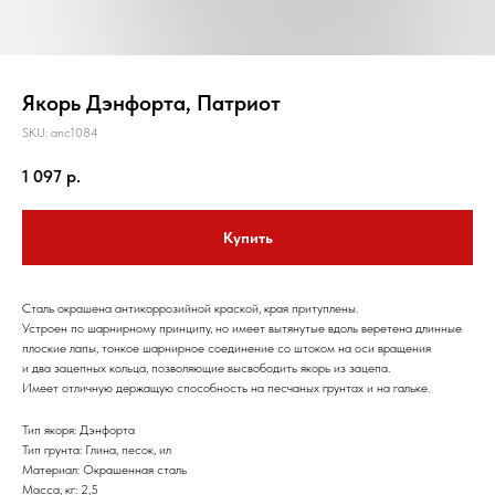
Якорь Дэнфорта, Патриот
SKU:
anc1084
1 097
р.
Купить
Сталь окрашена антикоррозийной краской, края притуплены.
Устроен по шарнирному принципу, но имеет вытянутые вдоль веретена длинные
плоские лапы, тонкое шарнирное соединение со штоком на оси вращения
и два зацепных кольца, позволяющие высвободить якорь из зацепа.
Имеет отличную держащую способность на песчаных грунтах и на гальке.
Тип якоря: Дэнфорта
Тип грунта: Глина, песок, ил
Материал: Окрашенная cталь
Масса, кг: 2,5