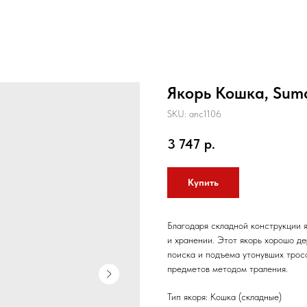
Якорь Кошка, Sum
SKU:
anc1106
3 747
р.
Купить
Благодаря складной конструкции 
и хранении. Этот якорь хорошо де
поиска и подъема утонувших тросо
предметов методом траления.
Тип якоря: Кошка (складные)