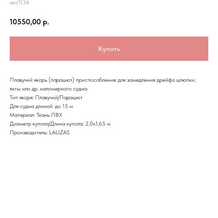
anc1134
10550,00
р.
Купить
Плавучий якорь (парашют) приспособление для замедления дрейфа шлюпки,
яхты или др. маломерного судна.
Тип якоря: Плавучий/Парашют
Для судна длиной: до 15 м
Материал: Ткань ПВХ
Диаметр купола/Длина купола: 2,0х1,65 м
Производитель: LALIZAS