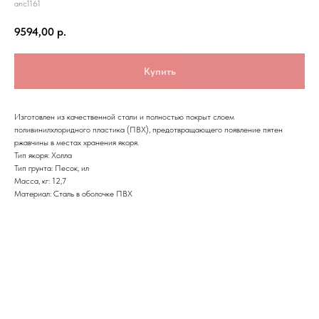
anc1161
9594,00
р.
Купить
Изготовлен из качественной стали и полностью покрыт слоем
поливинилхлоридного пластика (ПВХ), предотвращающего появление пятен
ржавчины в местах хранения якоря.
Тип якоря: Холла
Тип грунта: Песок, ил
Масса, кг: 12,7
Материал: Cталь в оболочке ПВХ