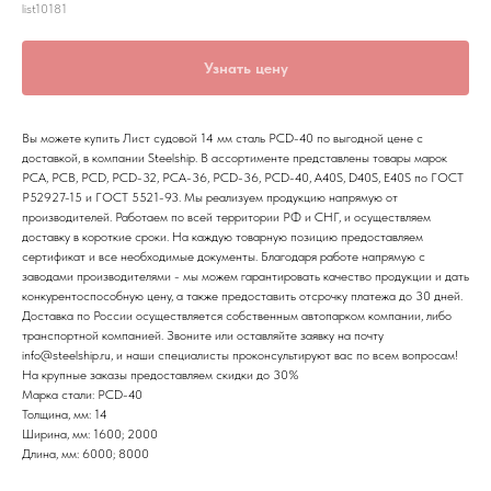
list10181
Узнать цену
Вы можете купить Лист судовой 14 мм сталь РСD-40 по выгодной цене с
доставкой, в компании Steelship. В ассортименте представлены товары марок
РСА, РСВ, РСD, РСD-32, РСА-36, РСD-36, РСD-40, A40S, D40S, E40S по ГОСТ
Р52927-15 и ГОСТ 5521-93. Мы реализуем продукцию напрямую от
производителей. Работаем по всей территории РФ и СНГ, и осуществляем
доставку в короткие сроки. На каждую товарную позицию предоставляем
сертификат и все необходимые документы. Благодаря работе напрямую с
заводами производителями - мы можем гарантировать качество продукции и дать
конкурентоспособную цену, а также предоставить отсрочку платежа до 30 дней.
Доставка по России осуществляется собственным автопарком компании, либо
транспортной компанией. Звоните или оставляйте заявку на почту
info@steelship.ru, и наши специалисты проконсультируют вас по всем вопросам!
На крупные заказы предоставляем скидки до 30%
Марка стали: РСD-40
Толщина, мм: 14
Ширина, мм: 1600; 2000
Длина, мм: 6000; 8000