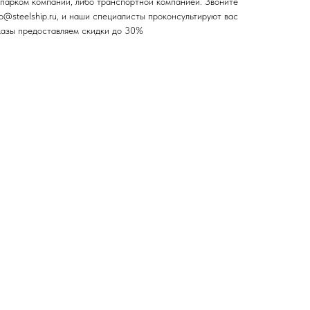
парком компании, либо транспортной компанией. Звоните
fo@steelship.ru, и наши специалисты проконсультируют вас
казы предоставляем скидки до 30%