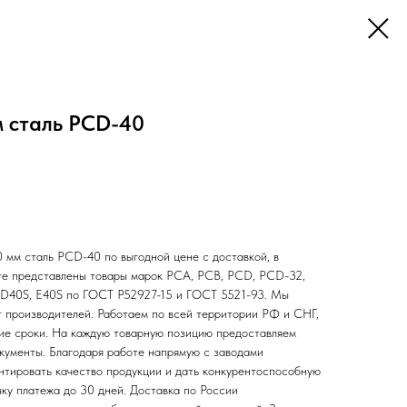
м сталь РСD-40
0 мм сталь РСD-40 по выгодной цене с доставкой, в
нте представлены товары марок РСА, РСВ, РСD, РСD-32,
D40S, E40S по ГОСТ Р52927-15 и ГОСТ 5521-93. Мы
 производителей. Работаем по всей территории РФ и СНГ,
кие сроки. На каждую товарную позицию предоставляем
кументы. Благодаря работе напрямую с заводами
нтировать качество продукции и дать конкурентоспособную
чку платежа до 30 дней. Доставка по России