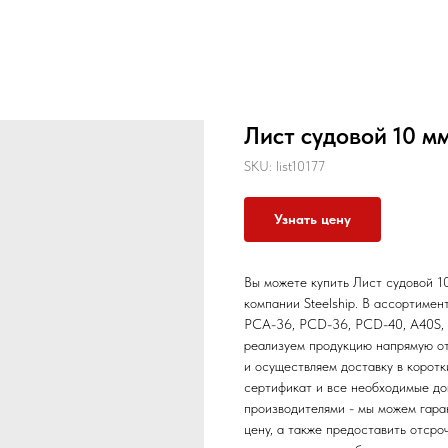
Лист судовой 10 м
SKU:
list10177
Узнать цену
Вы можете купить Лист судовой 1
компании Steelship. В ассортиме
РСА-36, РСD-36, РСD-40, A40S, 
реализуем продукцию напрямую от
и осуществляем доставку в корот
сертификат и все необходимые до
производителями - мы можем гара
цену, а также предоставить отсро