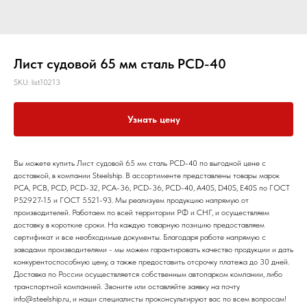
Лист судовой 65 мм сталь РСD-40
SKU:
list10213
Узнать цену
Вы можете купить Лист судовой 65 мм сталь РСD-40 по выгодной цене с
доставкой, в компании Steelship. В ассортименте представлены товары марок
РСА, РСВ, РСD, РСD-32, РСА-36, РСD-36, РСD-40, A40S, D40S, E40S по ГОСТ
Р52927-15 и ГОСТ 5521-93. Мы реализуем продукцию напрямую от
производителей. Работаем по всей территории РФ и СНГ, и осуществляем
доставку в короткие сроки. На каждую товарную позицию предоставляем
сертификат и все необходимые документы. Благодаря работе напрямую с
заводами производителями - мы можем гарантировать качество продукции и дать
конкурентоспособную цену, а также предоставить отсрочку платежа до 30 дней.
Доставка по России осуществляется собственным автопарком компании, либо
транспортной компанией. Звоните или оставляйте заявку на почту
info@steelship.ru, и наши специалисты проконсультируют вас по всем вопросам!