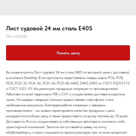
Лист судовой 24 мм сталь E40S
SKU:
list10083
Узнать цену
Вы можете купить Лист судовой 24 мм сталь E40S по выгодной цене с доставкой,
в компании Steelship. В ассортименте представлены товары марок РСА, РСВ,
РСD, РСD-32, РСА-36, РСD-36, РСD-40, A40S, D40S, E40S по ГОСТ Р52927-15
и ГОСТ 5521-93. Мы реализуем продукцию напрямую от производителей.
Работаем по всей территории РФ и СНГ, и осуществляем доставку в короткие
сроки. На каждую товарную позицию предоставляем сертификат и все
необходимые документы. Благодаря работе напрямую с заводами
производителями - мы можем гарантировать качество продукции и дать
конкурентоспособную цену, а также предоставить отсрочку платежа до 30 дней.
Доставка по России осуществляется собственным автопарком компании, либо
транспортной компанией. Звоните или оставляйте заявку на почту
info@steelship.ru, и наши специалисты проконсультируют вас по всем вопросам!