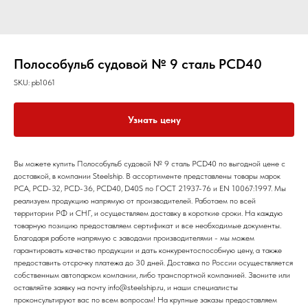
Полособульб судовой № 9 сталь РСD40
SKU:
pb1061
Узнать цену
Вы можете купить Полособульб судовой № 9 сталь РСD40 по выгодной цене с
доставкой, в компании Steelship. В ассортименте представлены товары марок
РСА, РСD-32, РСD-36, РСD40, D40S по ГОСТ 21937-76 и EN 10067:1997. Мы
реализуем продукцию напрямую от производителей. Работаем по всей
территории РФ и СНГ, и осуществляем доставку в короткие сроки. На каждую
товарную позицию предоставляем сертификат и все необходимые документы.
Благодаря работе напрямую с заводами производителями - мы можем
гарантировать качество продукции и дать конкурентоспособную цену, а также
предоставить отсрочку платежа до 30 дней. Доставка по России осуществляется
собственным автопарком компании, либо транспортной компанией. Звоните или
оставляйте заявку на почту info@steelship.ru, и наши специалисты
проконсультируют вас по всем вопросам! На крупные заказы предоставляем