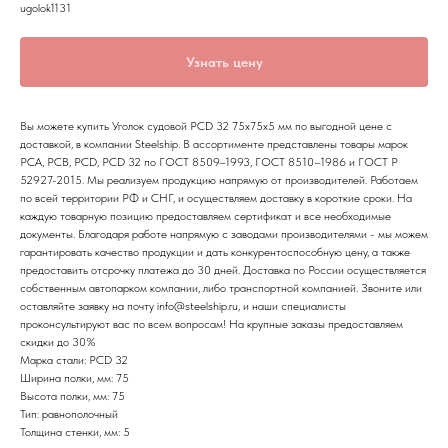
ugolok1131
Узнать цену
Вы можете купить Уголок судовой РСD 32 75х75х5 мм по выгодной цене с
доставкой, в компании Steelship. В ассортименте представлены товары марок
РСА, РСВ, РСD, РСD 32 по ГОСТ 8509–1993, ГОСТ 8510–1986 и ГОСТ Р
52927-2015. Мы реализуем продукцию напрямую от производителей. Работаем
по всей территории РФ и СНГ, и осуществляем доставку в короткие сроки. На
каждую товарную позицию предоставляем сертификат и все необходимые
документы. Благодаря работе напрямую с заводами производителями - мы можем
гарантировать качество продукции и дать конкурентоспособную цену, а также
предоставить отсрочку платежа до 30 дней. Доставка по России осуществляется
собственным автопарком компании, либо транспортной компанией. Звоните или
оставляйте заявку на почту info@steelship.ru, и наши специалисты
проконсультируют вас по всем вопросам! На крупные заказы предоставляем
скидки до 30%
Марка стали: РСD 32
Ширина полки, мм: 75
Высота полки, мм: 75
Тип: равнополочный
Толщина стенки, мм: 5