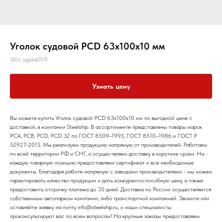
Уголок судовой РСD 63х100х10 мм
SKU:
ugolok1119
Узнать цену
Вы можете купить Уголок судовой РСD 63х100х10 мм по выгодной цене с
доставкой, в компании Steelship. В ассортименте представлены товары марок
РСА, РСВ, РСD, РСD 32 по ГОСТ 8509–1993, ГОСТ 8510–1986 и ГОСТ Р
52927-2015. Мы реализуем продукцию напрямую от производителей. Работаем
по всей территории РФ и СНГ, и осуществляем доставку в короткие сроки. На
каждую товарную позицию предоставляем сертификат и все необходимые
документы. Благодаря работе напрямую с заводами производителями - мы можем
гарантировать качество продукции и дать конкурентоспособную цену, а также
предоставить отсрочку платежа до 30 дней. Доставка по России осуществляется
собственным автопарком компании, либо транспортной компанией. Звоните или
оставляйте заявку на почту info@steelship.ru, и наши специалисты
проконсультируют вас по всем вопросам! На крупные заказы предоставляем