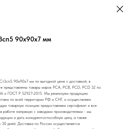
3сп5 90х90х7 мм
 Ст3сп5 90х90х7 мм по выгодной цене с доставкой, в
нте представлены товары марок РСА, РСВ, РСD, РСD 32 по
6 и ГОСТ Р 52927-2015. Мы реализуем продукцию
отаем по всей территории РФ и СНГ, и осуществляем
аждую товарную позицию предоставляем сертификат и все
я работе напрямую с заводами производителями - мы
одукции и дать конкурентоспособную цену, а также
о 30 дней. Доставка по России осуществляется