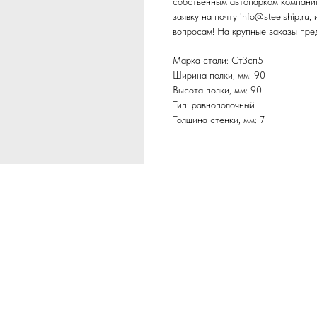
собственным автопарком компании
заявку на почту info@steelship.ru
вопросам! На крупные заказы пре
Марка стали: Ст3сп5
Ширина полки, мм: 90
Высота полки, мм: 90
Тип: равнополочный
Толщина стенки, мм: 7