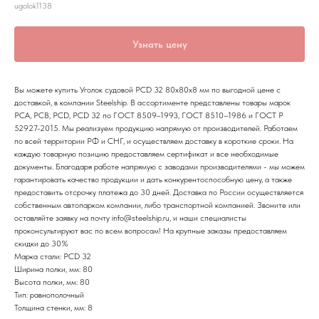
ugolok1138
Узнать цену
Вы можете купить Уголок судовой РСD 32 80х80х8 мм по выгодной цене с
доставкой, в компании Steelship. В ассортименте представлены товары марок
РСА, РСВ, РСD, РСD 32 по ГОСТ 8509–1993, ГОСТ 8510–1986 и ГОСТ Р
52927-2015. Мы реализуем продукцию напрямую от производителей. Работаем
по всей территории РФ и СНГ, и осуществляем доставку в короткие сроки. На
каждую товарную позицию предоставляем сертификат и все необходимые
документы. Благодаря работе напрямую с заводами производителями - мы можем
гарантировать качество продукции и дать конкурентоспособную цену, а также
предоставить отсрочку платежа до 30 дней. Доставка по России осуществляется
собственным автопарком компании, либо транспортной компанией. Звоните или
оставляйте заявку на почту info@steelship.ru, и наши специалисты
проконсультируют вас по всем вопросам! На крупные заказы предоставляем
скидки до 30%
Марка стали: РСD 32
Ширина полки, мм: 80
Высота полки, мм: 80
Тип: равнополочный
Толщина стенки, мм: 8